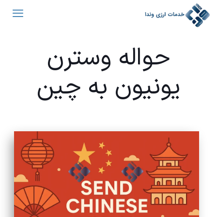
حواله وسترن
یونیون به چین